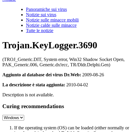
Panoramiche sui virus
Notizie sui virus
Notizie sulle minacce mobili
Notizie calde sulle minacce
Tutte le notizie
Trojan.KeyLogger.3690
(TROJ_Generic.DIT, System error, Win32 Shadow Socket Open,
PAK_Generic.006, Generic.dx!ecc, TR/Dldr.Delphi.Gen)
Aggiunto al database dei virus Dr.Web:
2009-08-26
La descrizione è stata aggiunta:
2010-04-02
Description is not available.
Curing recommendations
If the operating system (OS) can be loaded (either normally or