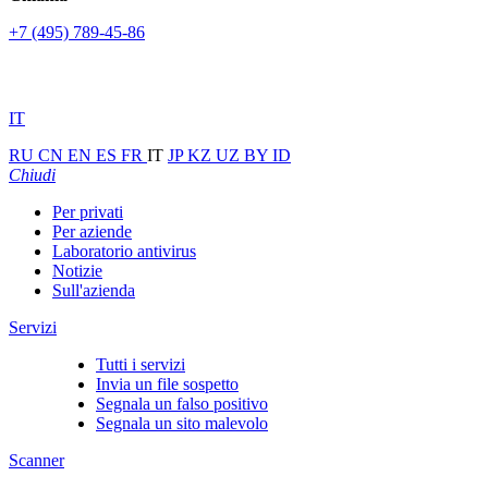
+7 (495) 789-45-86
IT
RU
CN
EN
ES
FR
IT
JP
KZ
UZ
BY
ID
Chiudi
Per privati
Per aziende
Laboratorio antivirus
Notizie
Sull'azienda
Servizi
Tutti i servizi
Invia un file sospetto
Segnala un falso positivo
Segnala un sito malevolo
Scanner