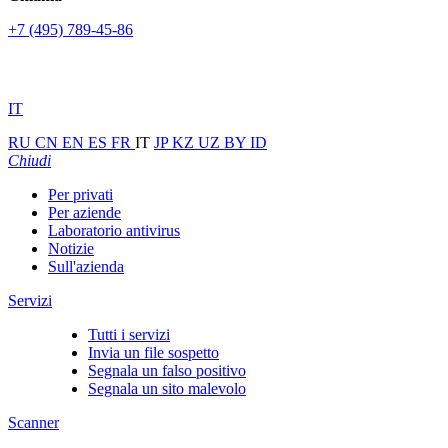
+7 (495) 789-45-86
IT
RU
CN
EN
ES
FR
IT
JP
KZ
UZ
BY
ID
Chiudi
Per privati
Per aziende
Laboratorio antivirus
Notizie
Sull'azienda
Servizi
Tutti i servizi
Invia un file sospetto
Segnala un falso positivo
Segnala un sito malevolo
Scanner