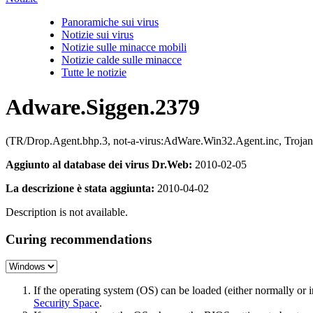
Panoramiche sui virus
Notizie sui virus
Notizie sulle minacce mobili
Notizie calde sulle minacce
Tutte le notizie
Adware.Siggen.2379
(TR/Drop.Agent.bhp.3, not-a-virus:AdWare.Win32.Agent.inc, Trojan
Aggiunto al database dei virus Dr.Web:
2010-02-05
La descrizione è stata aggiunta:
2010-04-02
Description is not available.
Curing recommendations
If the operating system (OS) can be loaded (either normally o
Security Space
.