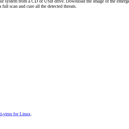
your system from a CD or USB drive. Download the image of the emerg
full scan and cure all the detected threats.
-virus for Linux
.