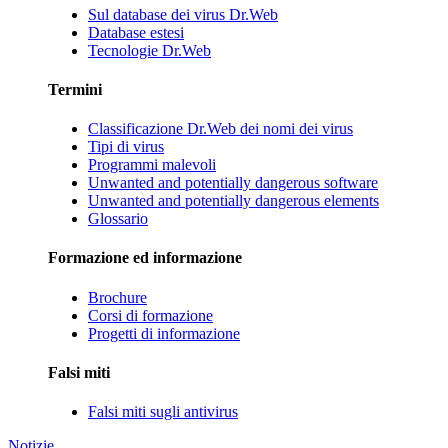
Sul database dei virus Dr.Web
Database estesi
Tecnologie Dr.Web
Termini
Classificazione Dr.Web dei nomi dei virus
Tipi di virus
Programmi malevoli
Unwanted and potentially dangerous software
Unwanted and potentially dangerous elements
Glossario
Formazione ed informazione
Brochure
Corsi di formazione
Progetti di informazione
Falsi miti
Falsi miti sugli antivirus
Notizie