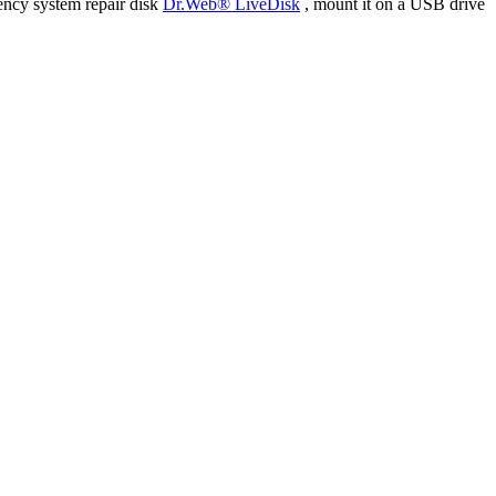
ency system repair disk
Dr.Web® LiveDisk
, mount it on a USB drive