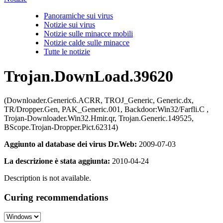
Panoramiche sui virus
Notizie sui virus
Notizie sulle minacce mobili
Notizie calde sulle minacce
Tutte le notizie
Trojan.DownLoad.39620
(Downloader.Generic6.ACRR, TROJ_Generic, Generic.dx,
TR/Dropper.Gen, PAK_Generic.001, Backdoor:Win32/Farfli.C ,
Trojan-Downloader.Win32.Hmir.qr, Trojan.Generic.149525,
BScope.Trojan-Dropper.Pict.62314)
Aggiunto al database dei virus Dr.Web:
2009-07-03
La descrizione è stata aggiunta:
2010-04-24
Description is not available.
Curing recommendations