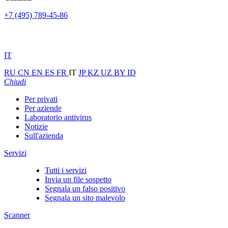
+7 (495) 789-45-86
IT
RU
CN
EN
ES
FR
IT
JP
KZ
UZ
BY
ID
Chiudi
Per privati
Per aziende
Laboratorio antivirus
Notizie
Sull'azienda
Servizi
Tutti i servizi
Invia un file sospetto
Segnala un falso positivo
Segnala un sito malevolo
Scanner