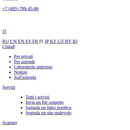
+7 (495) 789-45-86
IT
RU
CN
EN
ES
FR
IT
JP
KZ
UZ
BY
ID
Chiudi
Per privati
Per aziende
Laboratorio antivirus
Notizie
Sull'azienda
Servizi
Tutti i servizi
Invia un file sospetto
Segnala un falso positivo
Segnala un sito malevolo
Scanner