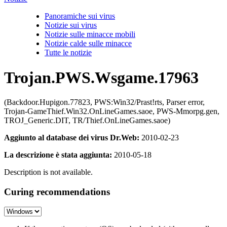
Panoramiche sui virus
Notizie sui virus
Notizie sulle minacce mobili
Notizie calde sulle minacce
Tutte le notizie
Trojan.PWS.Wsgame.17963
(Backdoor.Hupigon.77823, PWS:Win32/Prast!rts, Parser error,
Trojan-GameThief.Win32.OnLineGames.saoe, PWS-Mmorpg.gen,
TROJ_Generic.DIT, TR/Thief.OnLineGames.saoe)
Aggiunto al database dei virus Dr.Web:
2010-02-23
La descrizione è stata aggiunta:
2010-05-18
Description is not available.
Curing recommendations