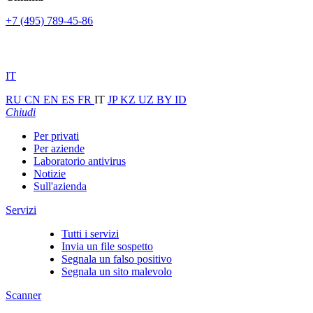
+7 (495) 789-45-86
IT
RU
CN
EN
ES
FR
IT
JP
KZ
UZ
BY
ID
Chiudi
Per privati
Per aziende
Laboratorio antivirus
Notizie
Sull'azienda
Servizi
Tutti i servizi
Invia un file sospetto
Segnala un falso positivo
Segnala un sito malevolo
Scanner