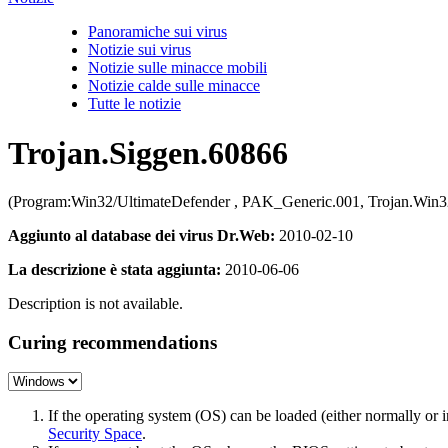
Panoramiche sui virus
Notizie sui virus
Notizie sulle minacce mobili
Notizie calde sulle minacce
Tutte le notizie
Trojan.Siggen.60866
(Program:Win32/UltimateDefender , PAK_Generic.001, Trojan.Win32
Aggiunto al database dei virus Dr.Web:
2010-02-10
La descrizione è stata aggiunta:
2010-06-06
Description is not available.
Curing recommendations
If the operating system (OS) can be loaded (either normally o
Security Space
.