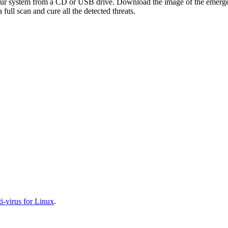
your system from a CD or USB drive. Download the image of the emerg
full scan and cure all the detected threats.
-virus for Linux
.