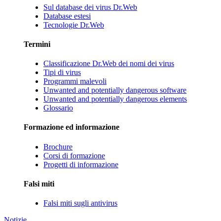
Sul database dei virus Dr.Web
Database estesi
Tecnologie Dr.Web
Termini
Classificazione Dr.Web dei nomi dei virus
Tipi di virus
Programmi malevoli
Unwanted and potentially dangerous software
Unwanted and potentially dangerous elements
Glossario
Formazione ed informazione
Brochure
Corsi di formazione
Progetti di informazione
Falsi miti
Falsi miti sugli antivirus
Notizie