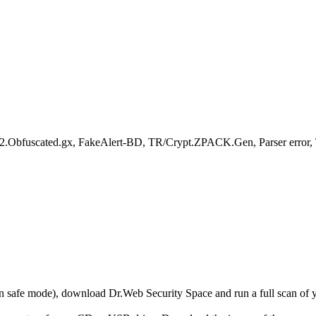
.Obfuscated.gx, FakeAlert-BD, TR/Crypt.ZPACK.Gen, Parser error, 
r in safe mode), download Dr.Web Security Space and run a full scan o