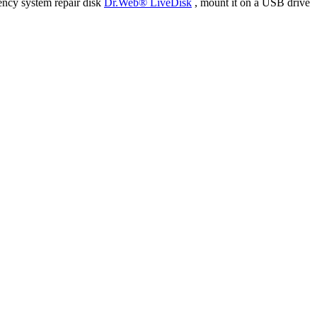
ency system repair disk
Dr.Web® LiveDisk
, mount it on a USB drive