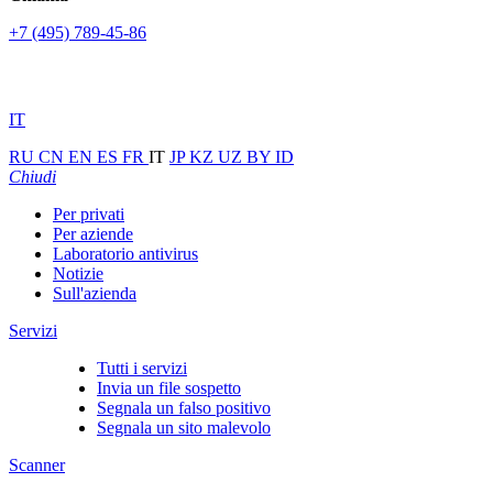
+7 (495) 789-45-86
IT
RU
CN
EN
ES
FR
IT
JP
KZ
UZ
BY
ID
Chiudi
Per privati
Per aziende
Laboratorio antivirus
Notizie
Sull'azienda
Servizi
Tutti i servizi
Invia un file sospetto
Segnala un falso positivo
Segnala un sito malevolo
Scanner