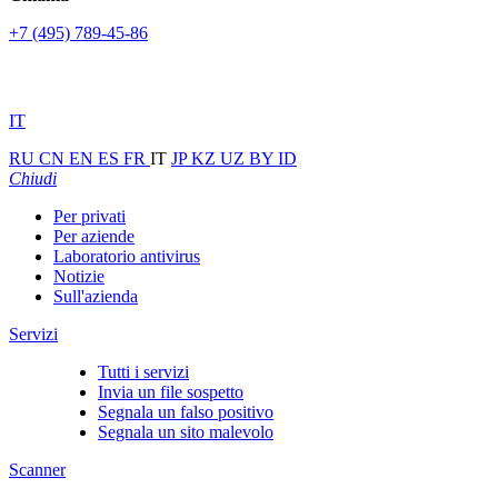
+7 (495) 789-45-86
IT
RU
CN
EN
ES
FR
IT
JP
KZ
UZ
BY
ID
Chiudi
Per privati
Per aziende
Laboratorio antivirus
Notizie
Sull'azienda
Servizi
Tutti i servizi
Invia un file sospetto
Segnala un falso positivo
Segnala un sito malevolo
Scanner