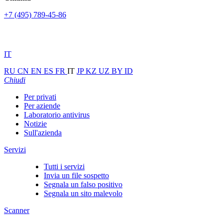
+7 (495) 789-45-86
IT
RU
CN
EN
ES
FR
IT
JP
KZ
UZ
BY
ID
Chiudi
Per privati
Per aziende
Laboratorio antivirus
Notizie
Sull'azienda
Servizi
Tutti i servizi
Invia un file sospetto
Segnala un falso positivo
Segnala un sito malevolo
Scanner