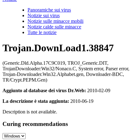
Panoramiche sui virus
Notizie sui virus
Notizie sulle minacce mobili
Notizie calde sulle minacce
Tutte le notizie
Trojan.DownLoad1.38847
(Generic.Dld.Alpha.17C9C019, TROJ_Generic.DIT,
TrojanDownloader:Win32/Nonaco.C, System error, Parser error,
Trojan-Downloader.Win32.Alphabet.gen, Downloader-BDC,
TR/Crypt.PEPM.Gen)
Aggiunto al database dei virus Dr.Web:
2010-02-09
La descrizione è stata aggiunta:
2010-06-19
Description is not available.
Curing recommendations