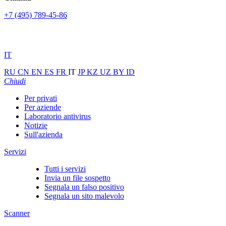
+7 (495) 789-45-86
IT
RU
CN
EN
ES
FR
IT
JP
KZ
UZ
BY
ID
Chiudi
Per privati
Per aziende
Laboratorio antivirus
Notizie
Sull'azienda
Servizi
Tutti i servizi
Invia un file sospetto
Segnala un falso positivo
Segnala un sito malevolo
Scanner