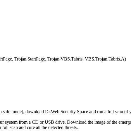
age, Trojan.StartPage, Trojan.VBS.Tabris, VBS.Trojan.Tabris.A)
r in safe mode), download Dr.Web Security Space and run a full scan o
your system from a CD or USB drive. Download the image of the emerg
full scan and cure all the detected threats.