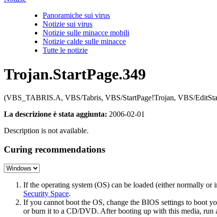
Panoramiche sui virus
Notizie sui virus
Notizie sulle minacce mobili
Notizie calde sulle minacce
Tutte le notizie
Trojan.StartPage.349
(VBS_TABRIS.A, VBS/Tabris, VBS/StartPage!Trojan, VBS/EditStartP
La descrizione è stata aggiunta:
2006-02-01
Description is not available.
Curing recommendations
If the operating system (OS) can be loaded (either normally o
Security Space
.
If you cannot boot the OS, change the BIOS settings to boot 
or burn it to a CD/DVD. After booting up with this media, run a 