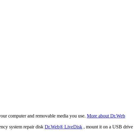
f your computer and removable media you use.
More about Dr.Web
ency system repair disk
Dr.Web® LiveDisk
, mount it on a USB drive