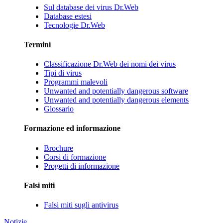
Sul database dei virus Dr.Web
Database estesi
Tecnologie Dr.Web
Termini
Classificazione Dr.Web dei nomi dei virus
Tipi di virus
Programmi malevoli
Unwanted and potentially dangerous software
Unwanted and potentially dangerous elements
Glossario
Formazione ed informazione
Brochure
Corsi di formazione
Progetti di informazione
Falsi miti
Falsi miti sugli antivirus
Notizie