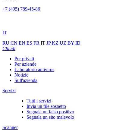
+7 (495) 789-45-86
IT
RU
CN
EN
ES
FR
IT
JP
KZ
UZ
BY
ID
Chiudi
Per privati
Per aziende
Laboratorio antivirus
Notizie
Sull'azienda
Servizi
Tutti i servizi
Invia un file sospetto
Segnala un falso positivo
Segnala un sito malevolo
Scanner