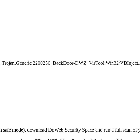
Trojan.Generic.2200256, BackDoor-DWZ, VirTool:Win32/VBInject.AU
r in safe mode), download Dr.Web Security Space and run a full scan o