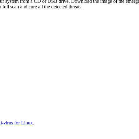
your system from a CD or USB drive. Download the image of the emerg
full scan and cure all the detected threats.
-virus for Linux
.