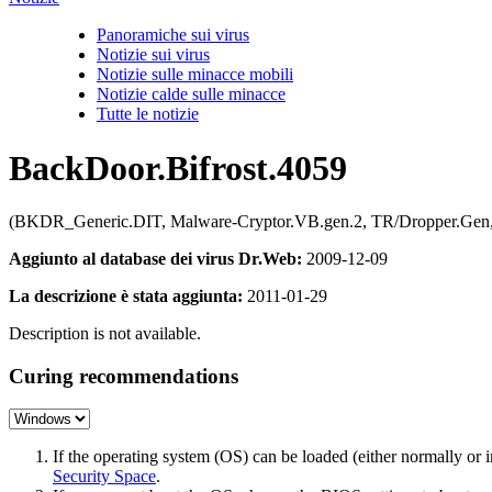
Panoramiche sui virus
Notizie sui virus
Notizie sulle minacce mobili
Notizie calde sulle minacce
Tutte le notizie
BackDoor.Bifrost.4059
(BKDR_Generic.DIT, Malware-Cryptor.VB.gen.2, TR/Dropper.Gen, 
Aggiunto al database dei virus Dr.Web:
2009-12-09
La descrizione è stata aggiunta:
2011-01-29
Description is not available.
Curing recommendations
If the operating system (OS) can be loaded (either normally o
Security Space
.