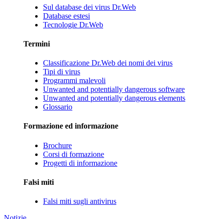
Sul database dei virus Dr.Web
Database estesi
Tecnologie Dr.Web
Termini
Classificazione Dr.Web dei nomi dei virus
Tipi di virus
Programmi malevoli
Unwanted and potentially dangerous software
Unwanted and potentially dangerous elements
Glossario
Formazione ed informazione
Brochure
Corsi di formazione
Progetti di informazione
Falsi miti
Falsi miti sugli antivirus
Notizie