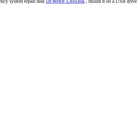
ency system repair disk
Dr.Web® LiveDisk
, mount it on a USB drive