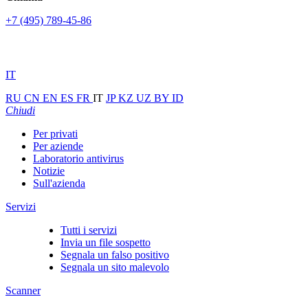
+7 (495) 789-45-86
IT
RU
CN
EN
ES
FR
IT
JP
KZ
UZ
BY
ID
Chiudi
Per privati
Per aziende
Laboratorio antivirus
Notizie
Sull'azienda
Servizi
Tutti i servizi
Invia un file sospetto
Segnala un falso positivo
Segnala un sito malevolo
Scanner