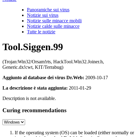
Panoramiche sui virus
Notizie sui virus
Notizie sulle minacce mobili
Notizie calde sulle minacce
Tutte le notizie
Tool.Siggen.99
(Trojan:Win32/Orsam!rts, HackTool.Win32.Joiner.h,
Generic.dx!cwt, KIT/Terrabug)
Aggiunto al database dei virus Dr.Web:
2009-10-17
La descrizione è stata aggiunta:
2011-01-29
Description is not available.
Curing recommendations
If the operating system (OS) can be loaded (either normally or