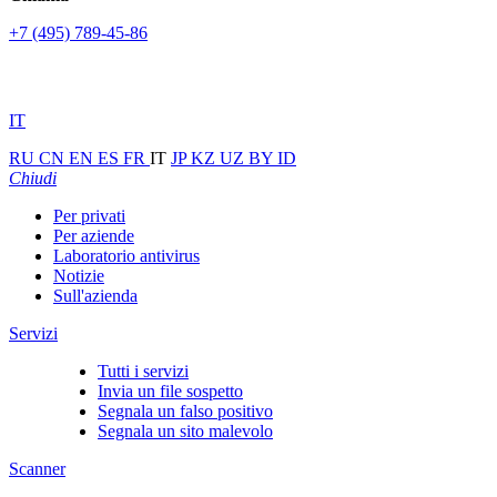
+7 (495) 789-45-86
IT
RU
CN
EN
ES
FR
IT
JP
KZ
UZ
BY
ID
Chiudi
Per privati
Per aziende
Laboratorio antivirus
Notizie
Sull'azienda
Servizi
Tutti i servizi
Invia un file sospetto
Segnala un falso positivo
Segnala un sito malevolo
Scanner