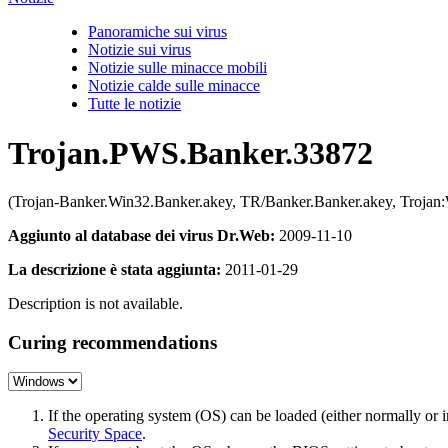
Panoramiche sui virus
Notizie sui virus
Notizie sulle minacce mobili
Notizie calde sulle minacce
Tutte le notizie
Trojan.PWS.Banker.33872
(Trojan-Banker.Win32.Banker.akey, TR/Banker.Banker.akey, Troja
Aggiunto al database dei virus Dr.Web:
2009-11-10
La descrizione è stata aggiunta:
2011-01-29
Description is not available.
Curing recommendations
If the operating system (OS) can be loaded (either normally o
Security Space
.