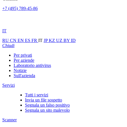
+7 (495) 789-45-86
IT
RU
CN
EN
ES
FR
IT
JP
KZ
UZ
BY
ID
Chiudi
Per privati
Per aziende
Laboratorio antivirus
Notizie
Sull'azienda
Servizi
Tutti i servizi
Invia un file sospetto
Segnala un falso positivo
Segnala un sito malevolo
Scanner