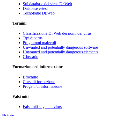
Sul database dei virus Dr.Web
Database estesi
Tecnologie Dr.Web
Termini
Classificazione Dr.Web dei nomi dei virus
Tipi di virus
Programmi malevoli
Unwanted and potentially dangerous software
Unwanted and potentially dangerous elements
Glossario
Formazione ed informazione
Brochure
Corsi di formazione
Progetti di informazione
Falsi miti
Falsi miti sugli antivirus
Notizie