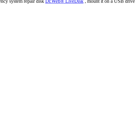
ency system repair disk
Dr.Web® LiveDisk
, mount it on a USB drive