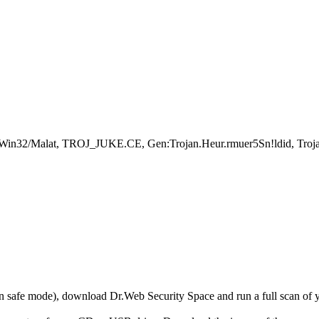
n:Win32/Malat, TROJ_JUKE.CE, Gen:Trojan.Heur.rmuer5Sn!ldid, Tro
r in safe mode), download Dr.Web Security Space and run a full scan o