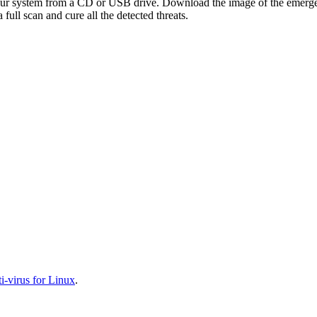
your system from a CD or USB drive. Download the image of the emerg
full scan and cure all the detected threats.
-virus for Linux
.