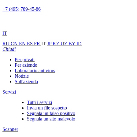
+7 (495) 789-45-86
IT
RU
CN
EN
ES
FR
IT
JP
KZ
UZ
BY
ID
Chiudi
Per privati
Per aziende
Laboratorio antivirus
Notizie
Sull'azienda
Servizi
Tutti i servizi
Invia un file sospetto
Segnala un falso positivo
Segnala un sito malevolo
Scanner