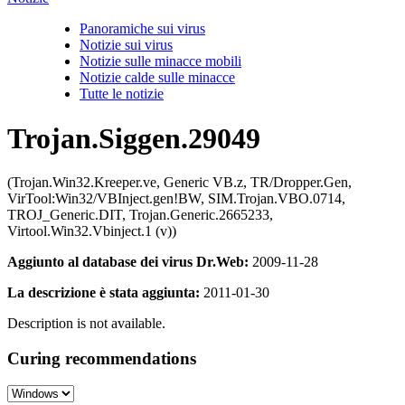
Panoramiche sui virus
Notizie sui virus
Notizie sulle minacce mobili
Notizie calde sulle minacce
Tutte le notizie
Trojan.Siggen.29049
(Trojan.Win32.Kreeper.ve, Generic VB.z, TR/Dropper.Gen,
VirTool:Win32/VBInject.gen!BW, SIM.Trojan.VBO.0714,
TROJ_Generic.DIT, Trojan.Generic.2665233,
Virtool.Win32.Vbinject.1 (v))
Aggiunto al database dei virus Dr.Web:
2009-11-28
La descrizione è stata aggiunta:
2011-01-30
Description is not available.
Curing recommendations