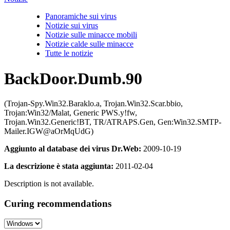
Panoramiche sui virus
Notizie sui virus
Notizie sulle minacce mobili
Notizie calde sulle minacce
Tutte le notizie
BackDoor.Dumb.90
(Trojan-Spy.Win32.Baraklo.a, Trojan.Win32.Scar.bbio,
Trojan:Win32/Malat, Generic PWS.y!fw,
Trojan.Win32.Generic!BT, TR/ATRAPS.Gen, Gen:Win32.SMTP-
Mailer.IGW@aOrMqUdG)
Aggiunto al database dei virus Dr.Web:
2009-10-19
La descrizione è stata aggiunta:
2011-02-04
Description is not available.
Curing recommendations