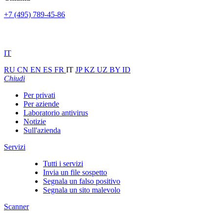
+7 (495) 789-45-86
IT
RU
CN
EN
ES
FR
IT
JP
KZ
UZ
BY
ID
Chiudi
Per privati
Per aziende
Laboratorio antivirus
Notizie
Sull'azienda
Servizi
Tutti i servizi
Invia un file sospetto
Segnala un falso positivo
Segnala un sito malevolo
Scanner