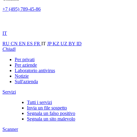
+7 (495) 789-45-86
IT
RU
CN
EN
ES
FR
IT
JP
KZ
UZ
BY
ID
Chiudi
Per privati
Per aziende
Laboratorio antivirus
Notizie
Sull'azienda
Servizi
Tutti i servizi
Invia un file sospetto
Segnala un falso positivo
Segnala un sito malevolo
Scanner