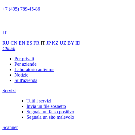
+7 (495) 789-45-86
IT
RU
CN
EN
ES
FR
IT
JP
KZ
UZ
BY
ID
Chiudi
Per privati
Per aziende
Laboratorio antivirus
Notizie
Sull'azienda
Servizi
Tutti i servizi
Invia un file sospetto
Segnala un falso positivo
Segnala un sito malevolo
Scanner