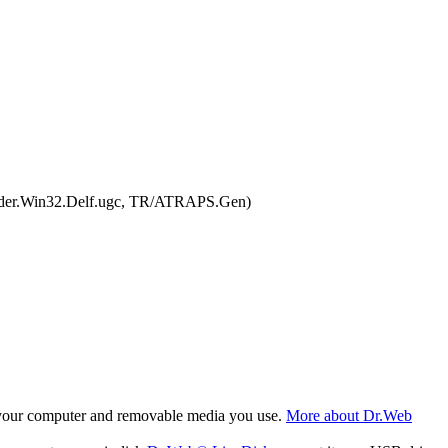
oader.Win32.Delf.ugc, TR/ATRAPS.Gen)
f your computer and removable media you use.
More about Dr.Web