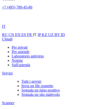
+7 (495) 789-45-86
IT
RU
CN
EN
ES
FR
IT
JP
KZ
UZ
BY
ID
Chiudi
Per privati
Per aziende
Laboratorio antivirus
Notizie
Sull'azienda
Servizi
Tutti i servizi
Invia un file sospetto
Segnala un falso positivo
Segnala un sito malevolo
Scanner