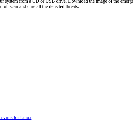
your system from a CD or USB drive. Download the image of the emerg
full scan and cure all the detected threats.
-virus for Linux
.