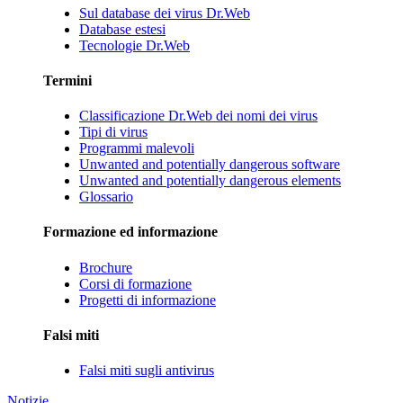
Sul database dei virus Dr.Web
Database estesi
Tecnologie Dr.Web
Termini
Classificazione Dr.Web dei nomi dei virus
Tipi di virus
Programmi malevoli
Unwanted and potentially dangerous software
Unwanted and potentially dangerous elements
Glossario
Formazione ed informazione
Brochure
Corsi di formazione
Progetti di informazione
Falsi miti
Falsi miti sugli antivirus
Notizie