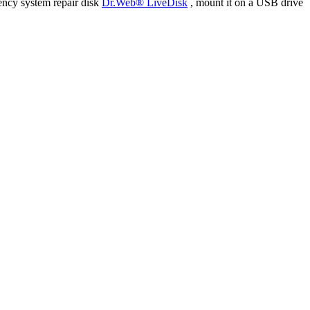
ency system repair disk
Dr.Web® LiveDisk
, mount it on a USB drive