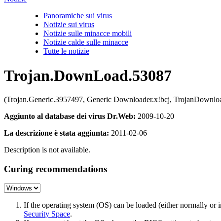
Panoramiche sui virus
Notizie sui virus
Notizie sulle minacce mobili
Notizie calde sulle minacce
Tutte le notizie
Trojan.DownLoad.53087
(Trojan.Generic.3957497, Generic Downloader.x!bcj, TrojanDownl
Aggiunto al database dei virus Dr.Web:
2009-10-20
La descrizione è stata aggiunta:
2011-02-06
Description is not available.
Curing recommendations
If the operating system (OS) can be loaded (either normally o
Security Space
.