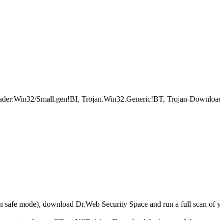
oader:Win32/Small.gen!BI, Trojan.Win32.Generic!BT, Trojan-Downl
r in safe mode), download Dr.Web Security Space and run a full scan o