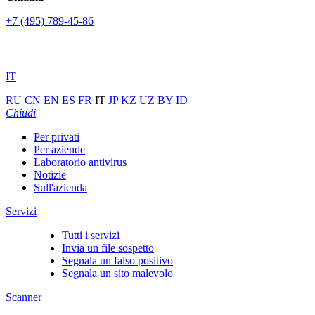
+7 (495) 789-45-86
IT
RU
CN
EN
ES
FR
IT
JP
KZ
UZ
BY
ID
Chiudi
Per privati
Per aziende
Laboratorio antivirus
Notizie
Sull'azienda
Servizi
Tutti i servizi
Invia un file sospetto
Segnala un falso positivo
Segnala un sito malevolo
Scanner