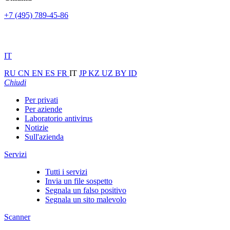
+7 (495) 789-45-86
IT
RU
CN
EN
ES
FR
IT
JP
KZ
UZ
BY
ID
Chiudi
Per privati
Per aziende
Laboratorio antivirus
Notizie
Sull'azienda
Servizi
Tutti i servizi
Invia un file sospetto
Segnala un falso positivo
Segnala un sito malevolo
Scanner