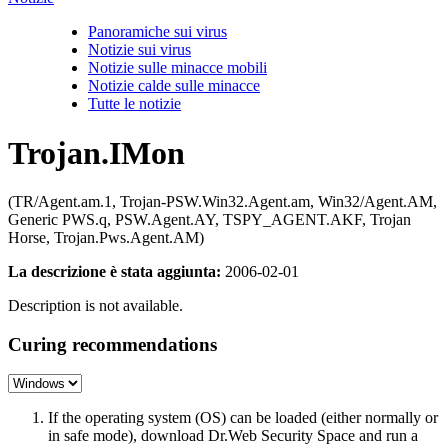
Panoramiche sui virus
Notizie sui virus
Notizie sulle minacce mobili
Notizie calde sulle minacce
Tutte le notizie
Trojan.IMon
(TR/Agent.am.1, Trojan-PSW.Win32.Agent.am, Win32/Agent.AM,
Generic PWS.q, PSW.Agent.AY, TSPY_AGENT.AKF, Trojan
Horse, Trojan.Pws.Agent.AM)
La descrizione è stata aggiunta:
2006-02-01
Description is not available.
Curing recommendations
If the operating system (OS) can be loaded (either normally or
in safe mode), download Dr.Web Security Space and run a