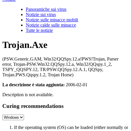
Panoramiche sui virus
Notizie sui virus
Notizie sulle minacce mobili
Notizie calde sulle minacce
Tutte le notizie
Trojan.Axe
(PSW.Generic.GAM, Win32/QQSpy.12.a!PWS!Trojan, Parser
error, Trojan-PSW.Win32.QQSpy.12.a, Win32/QQspy.1_2,
TSPY_QQSPY.12, TR/PSW.QQSpy.12.A.1, QQSpy,
Trojan.PWS.Qqspy.1.2, Trojan Horse)
La descrizione è stata aggiunta:
2006-02-01
Description is not available.
Curing recommendations
If the operating system (OS) can be loaded (either normally or