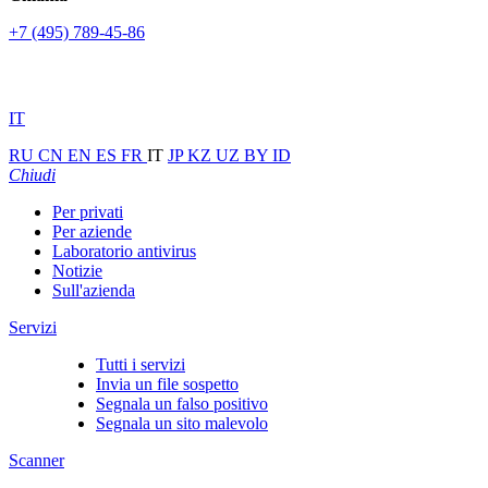
+7 (495) 789-45-86
IT
RU
CN
EN
ES
FR
IT
JP
KZ
UZ
BY
ID
Chiudi
Per privati
Per aziende
Laboratorio antivirus
Notizie
Sull'azienda
Servizi
Tutti i servizi
Invia un file sospetto
Segnala un falso positivo
Segnala un sito malevolo
Scanner