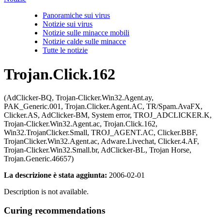
Panoramiche sui virus
Notizie sui virus
Notizie sulle minacce mobili
Notizie calde sulle minacce
Tutte le notizie
Trojan.Click.162
(AdClicker-BQ, Trojan-Clicker.Win32.Agent.ay,
PAK_Generic.001, Trojan.Clicker.Agent.AC, TR/Spam.AvaFX,
Clicker.AS, AdClicker-BM, System error, TROJ_ADCLICKER.K,
Trojan-Clicker.Win32.Agent.ac, Trojan.Click.162,
Win32.TrojanClicker.Small, TROJ_AGENT.AC, Clicker.BBF,
TrojanClicker.Win32.Agent.ac, Adware.Livechat, Clicker.4.AF,
Trojan-Clicker.Win32.Small.br, AdClicker-BL, Trojan Horse,
Trojan.Generic.46657)
La descrizione è stata aggiunta:
2006-02-01
Description is not available.
Curing recommendations