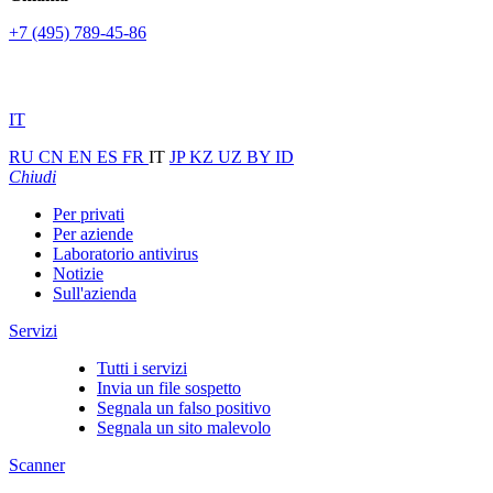
+7 (495) 789-45-86
IT
RU
CN
EN
ES
FR
IT
JP
KZ
UZ
BY
ID
Chiudi
Per privati
Per aziende
Laboratorio antivirus
Notizie
Sull'azienda
Servizi
Tutti i servizi
Invia un file sospetto
Segnala un falso positivo
Segnala un sito malevolo
Scanner