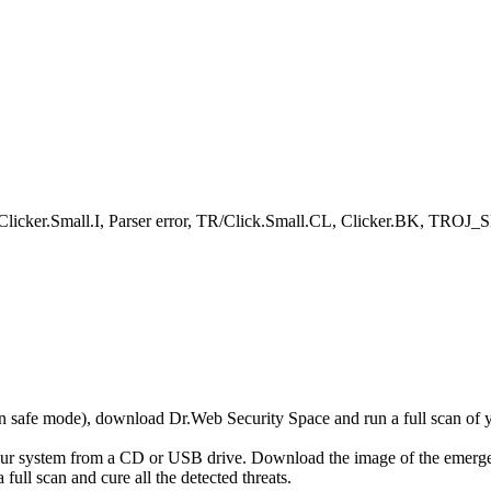
n.Clicker.Small.I, Parser error, TR/Click.Small.CL, Clicker.BK, TRO
r in safe mode), download Dr.Web Security Space and run a full scan o
your system from a CD or USB drive. Download the image of the emerg
full scan and cure all the detected threats.