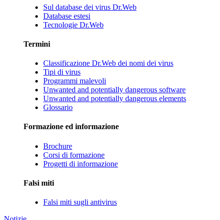
Sul database dei virus Dr.Web
Database estesi
Tecnologie Dr.Web
Termini
Classificazione Dr.Web dei nomi dei virus
Tipi di virus
Programmi malevoli
Unwanted and potentially dangerous software
Unwanted and potentially dangerous elements
Glossario
Formazione ed informazione
Brochure
Corsi di formazione
Progetti di informazione
Falsi miti
Falsi miti sugli antivirus
Notizie