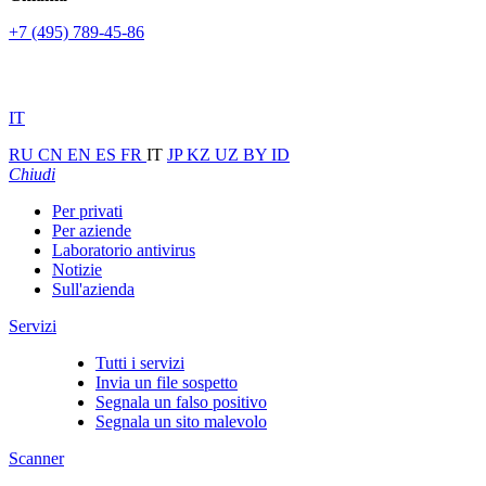
+7 (495) 789-45-86
IT
RU
CN
EN
ES
FR
IT
JP
KZ
UZ
BY
ID
Chiudi
Per privati
Per aziende
Laboratorio antivirus
Notizie
Sull'azienda
Servizi
Tutti i servizi
Invia un file sospetto
Segnala un falso positivo
Segnala un sito malevolo
Scanner