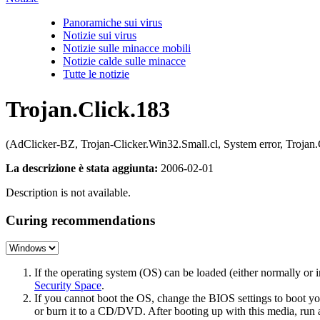
Panoramiche sui virus
Notizie sui virus
Notizie sulle minacce mobili
Notizie calde sulle minacce
Tutte le notizie
Trojan.Click.183
(AdClicker-BZ, Trojan-Clicker.Win32.Small.cl, System error, Troja
La descrizione è stata aggiunta:
2006-02-01
Description is not available.
Curing recommendations
If the operating system (OS) can be loaded (either normally o
Security Space
.
If you cannot boot the OS, change the BIOS settings to boot 
or burn it to a CD/DVD. After booting up with this media, run a 