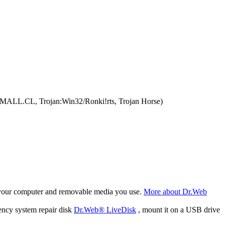
J_SMALL.CL, Trojan:Win32/Ronki!rts, Trojan Horse)
f your computer and removable media you use.
More about Dr.Web
ency system repair disk
Dr.Web® LiveDisk
, mount it on a USB drive