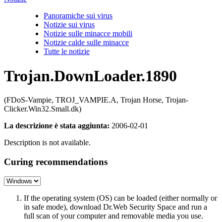
Panoramiche sui virus
Notizie sui virus
Notizie sulle minacce mobili
Notizie calde sulle minacce
Tutte le notizie
Trojan.DownLoader.1890
(FDoS-Vampie, TROJ_VAMPIE.A, Trojan Horse, Trojan-
Clicker.Win32.Small.dk)
La descrizione è stata aggiunta:
2006-02-01
Description is not available.
Curing recommendations
If the operating system (OS) can be loaded (either normally or
in safe mode), download Dr.Web Security Space and run a
full scan of your computer and removable media you use.