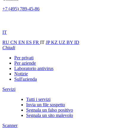
+7 (495) 789-45-86
IT
RU
CN
EN
ES
FR
IT
JP
KZ
UZ
BY
ID
Chiudi
Per privati
Per aziende
Laboratorio antivirus
Notizie
Sull'azienda
Servizi
Tutti i servizi
Invia un file sospetto
Segnala un falso positivo
Segnala un sito malevolo
Scanner