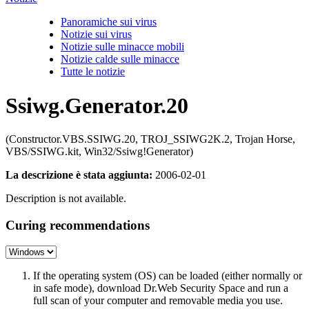
Panoramiche sui virus
Notizie sui virus
Notizie sulle minacce mobili
Notizie calde sulle minacce
Tutte le notizie
Ssiwg.Generator.20
(Constructor.VBS.SSIWG.20, TROJ_SSIWG2K.2, Trojan Horse,
VBS/SSIWG.kit, Win32/Ssiwg!Generator)
La descrizione è stata aggiunta:
2006-02-01
Description is not available.
Curing recommendations
If the operating system (OS) can be loaded (either normally or
in safe mode), download Dr.Web Security Space and run a
full scan of your computer and removable media you use.