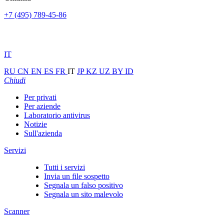
+7 (495) 789-45-86
IT
RU
CN
EN
ES
FR
IT
JP
KZ
UZ
BY
ID
Chiudi
Per privati
Per aziende
Laboratorio antivirus
Notizie
Sull'azienda
Servizi
Tutti i servizi
Invia un file sospetto
Segnala un falso positivo
Segnala un sito malevolo
Scanner