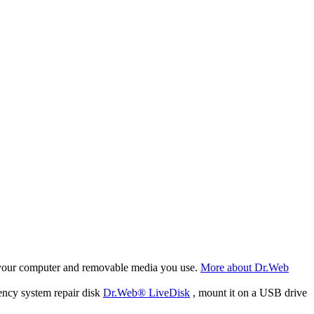
f your computer and removable media you use.
More about Dr.Web
ency system repair disk
Dr.Web® LiveDisk
, mount it on a USB drive