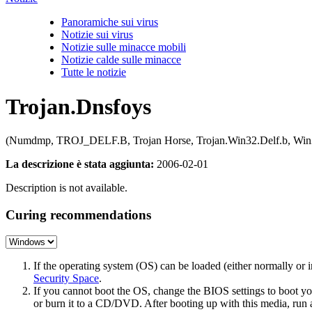
Panoramiche sui virus
Notizie sui virus
Notizie sulle minacce mobili
Notizie calde sulle minacce
Tutte le notizie
Trojan.Dnsfoys
(Numdmp, TROJ_DELF.B, Trojan Horse, Trojan.Win32.Delf.b, Win3
La descrizione è stata aggiunta:
2006-02-01
Description is not available.
Curing recommendations
If the operating system (OS) can be loaded (either normally o
Security Space
.
If you cannot boot the OS, change the BIOS settings to boot 
or burn it to a CD/DVD. After booting up with this media, run a 