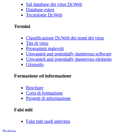
Sul database dei virus Dr.Web
Database estesi
Tecnologie Dr.Web
Termini
Classificazione Dr.Web dei nomi dei virus
Tipi di virus
Programmi malevoli
Unwanted and potentially dangerous software
Unwanted and potentially dangerous elements
Glossario
Formazione ed informazione
Brochure
Corsi di formazione
Progetti di informazione
Falsi miti
Falsi miti sugli antivirus
Notizie