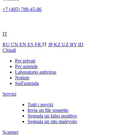
+7 (495) 789-45-86
IT
RU
CN
EN
ES
FR
IT
JP
KZ
UZ
BY
ID
Chiudi
Per privati
Per aziende
Laboratorio antivirus
Notizie
Sull'azienda
Servizi
Tutti i servizi
Invia un file sospetto
Segnala un falso positivo
Segnala un sito malevolo
Scanner