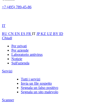
+7 (495) 789-45-86
IT
RU
CN
EN
ES
FR
IT
JP
KZ
UZ
BY
ID
Chiudi
Per privati
Per aziende
Laboratorio antivirus
Notizie
Sull'azienda
Servizi
Tutti i servizi
Invia un file sospetto
Segnala un falso positivo
Segnala un sito malevolo
Scanner