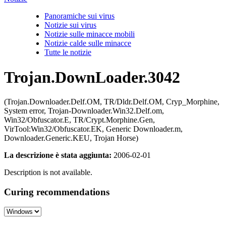
Panoramiche sui virus
Notizie sui virus
Notizie sulle minacce mobili
Notizie calde sulle minacce
Tutte le notizie
Trojan.DownLoader.3042
(Trojan.Downloader.Delf.OM, TR/Dldr.Delf.OM, Cryp_Morphine,
System error, Trojan-Downloader.Win32.Delf.om,
Win32/Obfuscator.E, TR/Crypt.Morphine.Gen,
VirTool:Win32/Obfuscator.EK, Generic Downloader.m,
Downloader.Generic.KEU, Trojan Horse)
La descrizione è stata aggiunta:
2006-02-01
Description is not available.
Curing recommendations