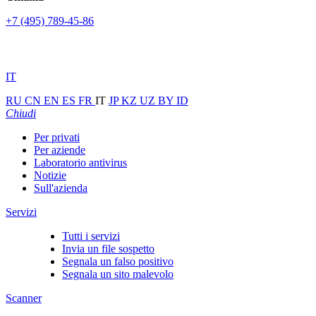
+7 (495) 789-45-86
IT
RU
CN
EN
ES
FR
IT
JP
KZ
UZ
BY
ID
Chiudi
Per privati
Per aziende
Laboratorio antivirus
Notizie
Sull'azienda
Servizi
Tutti i servizi
Invia un file sospetto
Segnala un falso positivo
Segnala un sito malevolo
Scanner