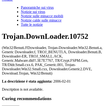
Panoramiche sui virus
Notizie sui virus
Notizie sulle minacce mobili
Notizie calde sulle minacce
Tutte le notizie
Trojan.DownLoader.10752
(Win32/Benuti.J!Downloader, Trojan-Downloader.Win32.Benuti.a,
Generic Downloader.f, TROJ_BENUTI.A, Downloader.Benuti.B,
Downloader-ER, TROJ_SMALL.ACK,
Generic.Malware.dld!!.3E7E7767, TR/Crypt.FSPM.Gen,
TR/Dldr.Small.cxx.6, PAK_Generic.001, Trojan-
Downloader.Win32.Small.cxx, Downloader.Generic2.DVE,
Download.Trojan, Win32/Benuti)
La descrizione è stata aggiunta:
2006-02-01
Description is not available.
Curing recommendations