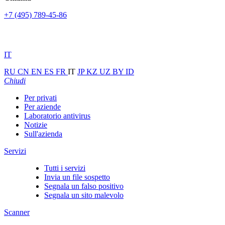
+7 (495) 789-45-86
IT
RU
CN
EN
ES
FR
IT
JP
KZ
UZ
BY
ID
Chiudi
Per privati
Per aziende
Laboratorio antivirus
Notizie
Sull'azienda
Servizi
Tutti i servizi
Invia un file sospetto
Segnala un falso positivo
Segnala un sito malevolo
Scanner