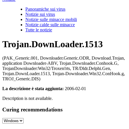
Panoramiche sui virus
Notizie sui virus
Notizie sulle minacce mobili
Notizie calde sulle minacce
Tutte le notizie
Trojan.DownLoader.1513
(PAK_Generic.001, Downloader.Generic.ODR, Download.Trojan,
application Downloader-ABV, Trojan.Downloader.Conhook.G,
TrojanDownloader:Win32/Troxen!rts, TR/Dldr.Delphi.Gen,
Trojan.DownLoader.1513, Trojan-Downloader.Win32.ConHook.g,
TROJ_Generic.DIS)
La descrizione è stata aggiunta:
2006-02-01
Description is not available.
Curing recommendations