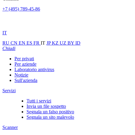
+7 (495) 789-45-86
IT
RU
CN
EN
ES
FR
IT
JP
KZ
UZ
BY
ID
Chiudi
Per privati
Per aziende
Laboratorio antivirus
Notizie
Sull'azienda
Servizi
Tutti i servizi
Invia un file sospetto
Segnala un falso positivo
Segnala un sito malevolo
Scanner