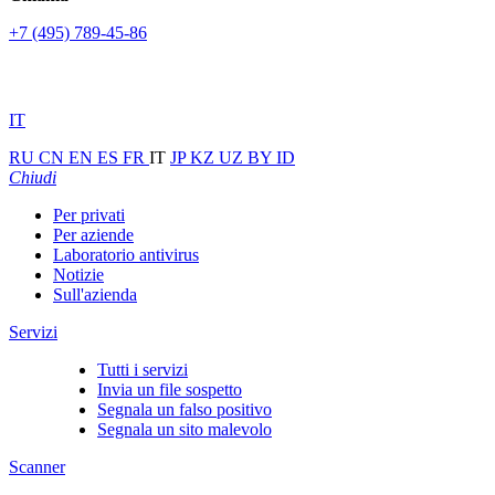
+7 (495) 789-45-86
IT
RU
CN
EN
ES
FR
IT
JP
KZ
UZ
BY
ID
Chiudi
Per privati
Per aziende
Laboratorio antivirus
Notizie
Sull'azienda
Servizi
Tutti i servizi
Invia un file sospetto
Segnala un falso positivo
Segnala un sito malevolo
Scanner