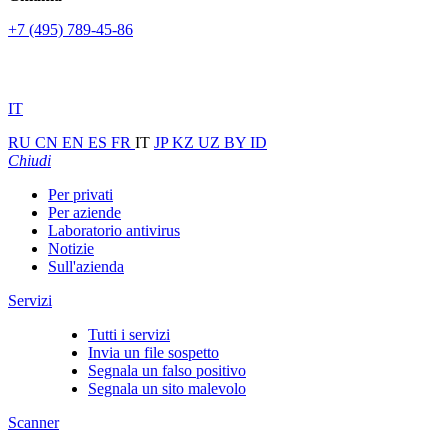
+7 (495) 789-45-86
IT
RU
CN
EN
ES
FR
IT
JP
KZ
UZ
BY
ID
Chiudi
Per privati
Per aziende
Laboratorio antivirus
Notizie
Sull'azienda
Servizi
Tutti i servizi
Invia un file sospetto
Segnala un falso positivo
Segnala un sito malevolo
Scanner