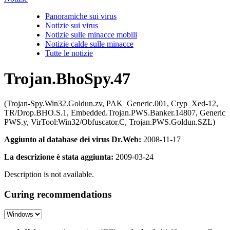
Panoramiche sui virus
Notizie sui virus
Notizie sulle minacce mobili
Notizie calde sulle minacce
Tutte le notizie
Trojan.BhoSpy.47
(Trojan-Spy.Win32.Goldun.zv, PAK_Generic.001, Cryp_Xed-12,
TR/Drop.BHO.S.1, Embedded.Trojan.PWS.Banker.14807, Generic
PWS.y, VirTool:Win32/Obfuscator.C, Trojan.PWS.Goldun.SZL)
Aggiunto al database dei virus Dr.Web:
2008-11-17
La descrizione è stata aggiunta:
2009-03-24
Description is not available.
Curing recommendations