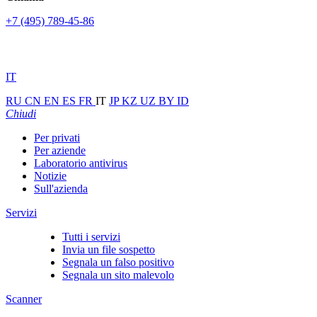
+7 (495) 789-45-86
IT
RU
CN
EN
ES
FR
IT
JP
KZ
UZ
BY
ID
Chiudi
Per privati
Per aziende
Laboratorio antivirus
Notizie
Sull'azienda
Servizi
Tutti i servizi
Invia un file sospetto
Segnala un falso positivo
Segnala un sito malevolo
Scanner