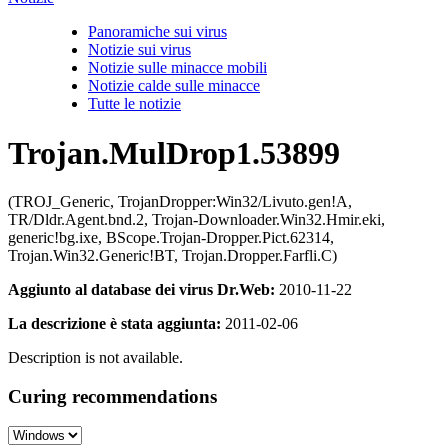
Panoramiche sui virus
Notizie sui virus
Notizie sulle minacce mobili
Notizie calde sulle minacce
Tutte le notizie
Trojan.MulDrop1.53899
(TROJ_Generic, TrojanDropper:Win32/Livuto.gen!A,
TR/Dldr.Agent.bnd.2, Trojan-Downloader.Win32.Hmir.eki,
generic!bg.ixe, BScope.Trojan-Dropper.Pict.62314,
Trojan.Win32.Generic!BT, Trojan.Dropper.Farfli.C)
Aggiunto al database dei virus Dr.Web:
2010-11-22
La descrizione è stata aggiunta:
2011-02-06
Description is not available.
Curing recommendations