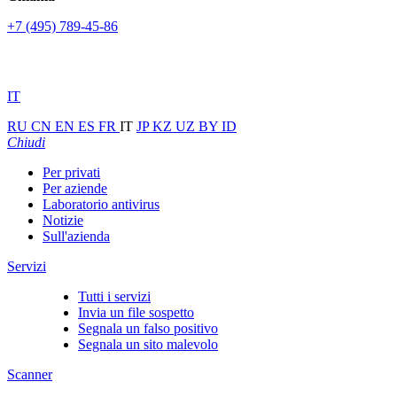
+7 (495) 789-45-86
IT
RU
CN
EN
ES
FR
IT
JP
KZ
UZ
BY
ID
Chiudi
Per privati
Per aziende
Laboratorio antivirus
Notizie
Sull'azienda
Servizi
Tutti i servizi
Invia un file sospetto
Segnala un falso positivo
Segnala un sito malevolo
Scanner