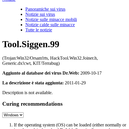
Panoramiche sui virus
Notizie sui virus
Notizie sulle minacce mobili
Notizie calde sulle minacce
Tutte le notizie
Tool.Siggen.99
(Trojan:Win32/Orsam!rts, HackTool.Win32.Joiner.h,
Generic.dx!cwt, KIT/Terrabug)
Aggiunto al database dei virus Dr.Web:
2009-10-17
La descrizione è stata aggiunta:
2011-01-29
Description is not available.
Curing recommendations
If the operating system (OS) can be loaded (either normally or