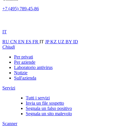
+7 (495) 789-45-86
IT
RU
CN
EN
ES
FR
IT
JP
KZ
UZ
BY
ID
Chiudi
Per privati
Per aziende
Laboratorio antivirus
Notizie
Sull'azienda
Servizi
Tutti i servizi
Invia un file sospetto
Segnala un falso positivo
Segnala un sito malevolo
Scanner