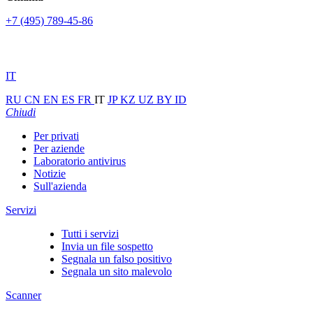
+7 (495) 789-45-86
IT
RU
CN
EN
ES
FR
IT
JP
KZ
UZ
BY
ID
Chiudi
Per privati
Per aziende
Laboratorio antivirus
Notizie
Sull'azienda
Servizi
Tutti i servizi
Invia un file sospetto
Segnala un falso positivo
Segnala un sito malevolo
Scanner