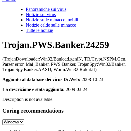
Panoramiche sui virus
Notizie sui virus
Notizie sulle minacce mobili
Notizie calde sulle minacce
Tutte le notizie
Trojan.PWS.Banker.24259
(TrojanDownloader:Win32/Banload.gen!N, TR/Crypt.NSPM.Gen,
Parser error, Mal_Banker, PWS-Banker, TrojanSpy:Win32/Banker,
Trojan.Spy.Banker.AASD, Worm.Win32.Rokut.ff)
Aggiunto al database dei virus Dr.Web:
2008-10-23
La descrizione è stata aggiunta:
2009-03-24
Description is not available.
Curing recommendations