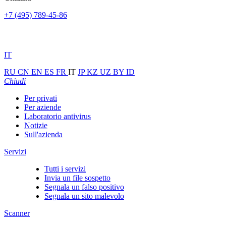
+7 (495) 789-45-86
IT
RU
CN
EN
ES
FR
IT
JP
KZ
UZ
BY
ID
Chiudi
Per privati
Per aziende
Laboratorio antivirus
Notizie
Sull'azienda
Servizi
Tutti i servizi
Invia un file sospetto
Segnala un falso positivo
Segnala un sito malevolo
Scanner