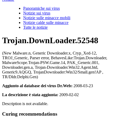
Panoramiche sui virus
Notizie sui virus
Notizie sulle minacce mobili
Notizie calde sulle minacce
Tutte le notizie
Trojan.DownLoader.52548
(New Malware.n, Generic Downloader.x, Cryp_Xed-12,
TROJ_Generic, Parser error, BehavesLike:Trojan.Downloader,
MalwareScope.Trojan-PSW.Game.14, PAK_Generic.001,
Downloader.gen.a, Trojan-Downloader.Win32.Agent.htd,
Generic9.AQGQ, TrojanDownloader:Win32/Small.gen!AP ,
TR/Dldr.Delphi.Gen)
Aggiunto al database dei virus Dr.Web:
2008-03-23
La descrizione è stata aggiunta:
2009-02-02
Description is not available.
Curing recommendations