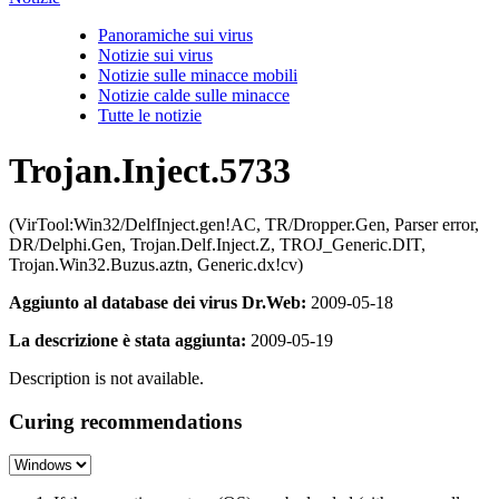
Panoramiche sui virus
Notizie sui virus
Notizie sulle minacce mobili
Notizie calde sulle minacce
Tutte le notizie
Trojan.Inject.5733
(VirTool:Win32/DelfInject.gen!AC, TR/Dropper.Gen, Parser error,
DR/Delphi.Gen, Trojan.Delf.Inject.Z, TROJ_Generic.DIT,
Trojan.Win32.Buzus.aztn, Generic.dx!cv)
Aggiunto al database dei virus Dr.Web:
2009-05-18
La descrizione è stata aggiunta:
2009-05-19
Description is not available.
Curing recommendations