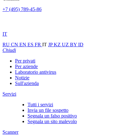
+7 (495) 789-45-86
IT
RU
CN
EN
ES
FR
IT
JP
KZ
UZ
BY
ID
Chiudi
Per privati
Per aziende
Laboratorio antivirus
Notizie
Sull'azienda
Servizi
Tutti i servizi
Invia un file sospetto
Segnala un falso positivo
Segnala un sito malevolo
Scanner