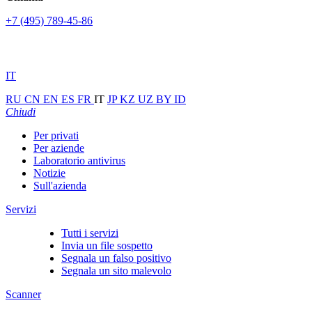
+7 (495) 789-45-86
IT
RU
CN
EN
ES
FR
IT
JP
KZ
UZ
BY
ID
Chiudi
Per privati
Per aziende
Laboratorio antivirus
Notizie
Sull'azienda
Servizi
Tutti i servizi
Invia un file sospetto
Segnala un falso positivo
Segnala un sito malevolo
Scanner