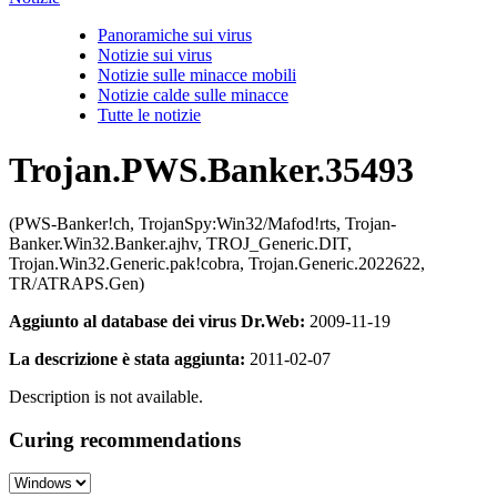
Panoramiche sui virus
Notizie sui virus
Notizie sulle minacce mobili
Notizie calde sulle minacce
Tutte le notizie
Trojan.PWS.Banker.35493
(PWS-Banker!ch, TrojanSpy:Win32/Mafod!rts, Trojan-
Banker.Win32.Banker.ajhv, TROJ_Generic.DIT,
Trojan.Win32.Generic.pak!cobra, Trojan.Generic.2022622,
TR/ATRAPS.Gen)
Aggiunto al database dei virus Dr.Web:
2009-11-19
La descrizione è stata aggiunta:
2011-02-07
Description is not available.
Curing recommendations