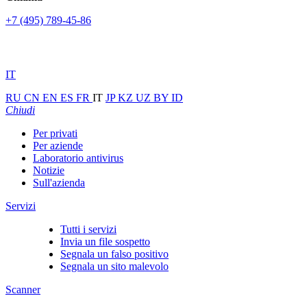
+7 (495) 789-45-86
IT
RU
CN
EN
ES
FR
IT
JP
KZ
UZ
BY
ID
Chiudi
Per privati
Per aziende
Laboratorio antivirus
Notizie
Sull'azienda
Servizi
Tutti i servizi
Invia un file sospetto
Segnala un falso positivo
Segnala un sito malevolo
Scanner