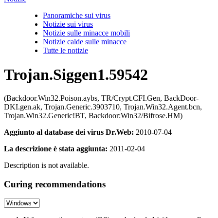
Panoramiche sui virus
Notizie sui virus
Notizie sulle minacce mobili
Notizie calde sulle minacce
Tutte le notizie
Trojan.Siggen1.59542
(Backdoor.Win32.Poison.aybs, TR/Crypt.CFI.Gen, BackDoor-
DKI.gen.ak, Trojan.Generic.3903710, Trojan.Win32.Agent.bcn,
Trojan.Win32.Generic!BT, Backdoor:Win32/Bifrose.HM)
Aggiunto al database dei virus Dr.Web:
2010-07-04
La descrizione è stata aggiunta:
2011-02-04
Description is not available.
Curing recommendations