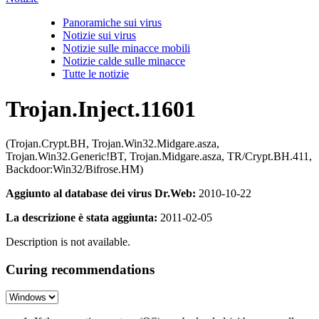
Panoramiche sui virus
Notizie sui virus
Notizie sulle minacce mobili
Notizie calde sulle minacce
Tutte le notizie
Trojan.Inject.11601
(Trojan.Crypt.BH, Trojan.Win32.Midgare.asza,
Trojan.Win32.Generic!BT, Trojan.Midgare.asza, TR/Crypt.BH.411,
Backdoor:Win32/Bifrose.HM)
Aggiunto al database dei virus Dr.Web:
2010-10-22
La descrizione è stata aggiunta:
2011-02-05
Description is not available.
Curing recommendations