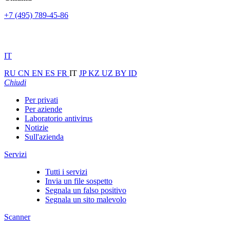
+7 (495) 789-45-86
IT
RU
CN
EN
ES
FR
IT
JP
KZ
UZ
BY
ID
Chiudi
Per privati
Per aziende
Laboratorio antivirus
Notizie
Sull'azienda
Servizi
Tutti i servizi
Invia un file sospetto
Segnala un falso positivo
Segnala un sito malevolo
Scanner