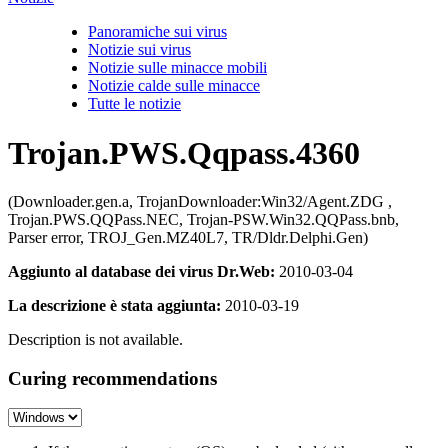
Panoramiche sui virus
Notizie sui virus
Notizie sulle minacce mobili
Notizie calde sulle minacce
Tutte le notizie
Trojan.PWS.Qqpass.4360
(Downloader.gen.a, TrojanDownloader:Win32/Agent.ZDG ,
Trojan.PWS.QQPass.NEC, Trojan-PSW.Win32.QQPass.bnb,
Parser error, TROJ_Gen.MZ40L7, TR/Dldr.Delphi.Gen)
Aggiunto al database dei virus Dr.Web:
2010-03-04
La descrizione è stata aggiunta:
2010-03-19
Description is not available.
Curing recommendations