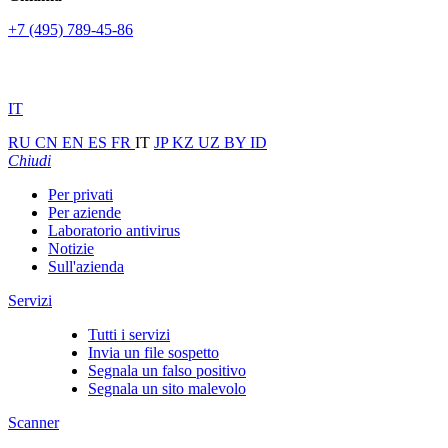
+7 (495) 789-45-86
IT
RU
CN
EN
ES
FR
IT
JP
KZ
UZ
BY
ID
Chiudi
Per privati
Per aziende
Laboratorio antivirus
Notizie
Sull'azienda
Servizi
Tutti i servizi
Invia un file sospetto
Segnala un falso positivo
Segnala un sito malevolo
Scanner