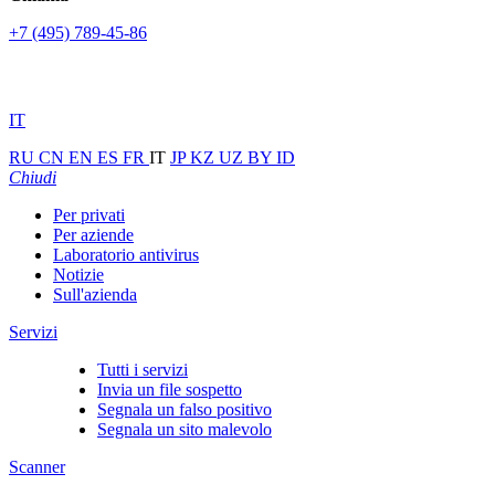
+7 (495) 789-45-86
IT
RU
CN
EN
ES
FR
IT
JP
KZ
UZ
BY
ID
Chiudi
Per privati
Per aziende
Laboratorio antivirus
Notizie
Sull'azienda
Servizi
Tutti i servizi
Invia un file sospetto
Segnala un falso positivo
Segnala un sito malevolo
Scanner