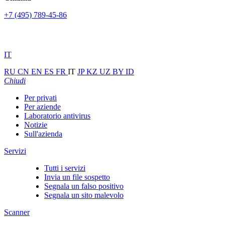
+7 (495) 789-45-86
IT
RU
CN
EN
ES
FR
IT
JP
KZ
UZ
BY
ID
Chiudi
Per privati
Per aziende
Laboratorio antivirus
Notizie
Sull'azienda
Servizi
Tutti i servizi
Invia un file sospetto
Segnala un falso positivo
Segnala un sito malevolo
Scanner