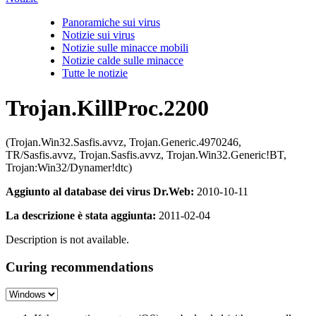
Panoramiche sui virus
Notizie sui virus
Notizie sulle minacce mobili
Notizie calde sulle minacce
Tutte le notizie
Trojan.KillProc.2200
(Trojan.Win32.Sasfis.avvz, Trojan.Generic.4970246,
TR/Sasfis.avvz, Trojan.Sasfis.avvz, Trojan.Win32.Generic!BT,
Trojan:Win32/Dynamer!dtc)
Aggiunto al database dei virus Dr.Web:
2010-10-11
La descrizione è stata aggiunta:
2011-02-04
Description is not available.
Curing recommendations