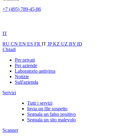
+7 (495) 789-45-86
IT
RU
CN
EN
ES
FR
IT
JP
KZ
UZ
BY
ID
Chiudi
Per privati
Per aziende
Laboratorio antivirus
Notizie
Sull'azienda
Servizi
Tutti i servizi
Invia un file sospetto
Segnala un falso positivo
Segnala un sito malevolo
Scanner