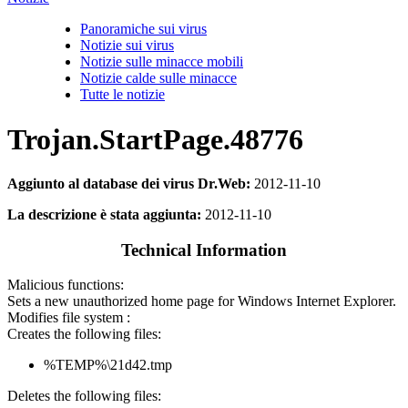
Panoramiche sui virus
Notizie sui virus
Notizie sulle minacce mobili
Notizie calde sulle minacce
Tutte le notizie
Trojan.StartPage.48776
Aggiunto al database dei virus Dr.Web:
2012-11-10
La descrizione è stata aggiunta:
2012-11-10
Technical Information
Malicious functions:
Sets a new unauthorized home page for Windows Internet Explorer.
Modifies file system :
Creates the following files:
%TEMP%\21d42.tmp
Deletes the following files: