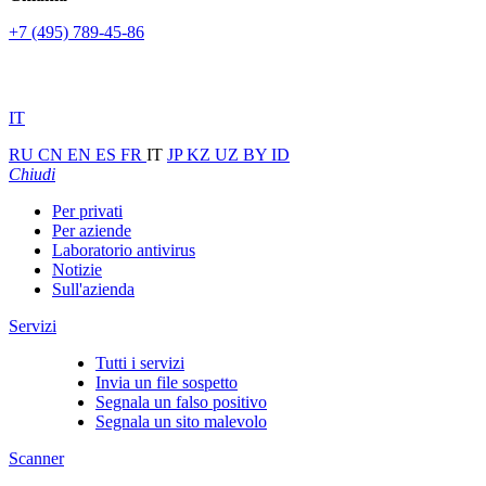
+7 (495) 789-45-86
IT
RU
CN
EN
ES
FR
IT
JP
KZ
UZ
BY
ID
Chiudi
Per privati
Per aziende
Laboratorio antivirus
Notizie
Sull'azienda
Servizi
Tutti i servizi
Invia un file sospetto
Segnala un falso positivo
Segnala un sito malevolo
Scanner