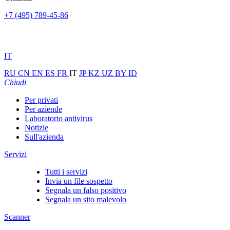
+7 (495) 789-45-86
IT
RU
CN
EN
ES
FR
IT
JP
KZ
UZ
BY
ID
Chiudi
Per privati
Per aziende
Laboratorio antivirus
Notizie
Sull'azienda
Servizi
Tutti i servizi
Invia un file sospetto
Segnala un falso positivo
Segnala un sito malevolo
Scanner