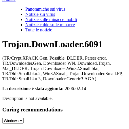
Panoramiche sui virus
Notizie sui virus
Notizie sulle minacce mobili
Notizie calde sulle minacce
Tutte le notizie
Trojan.DownLoader.6091
(TR/Crypt.XPACK.Gen, Possible_DLDER, Parser error,
TR/Downloader.Gen, Downloader-WN, Download.Trojan,
Mal_DLDER, Trojan-Downloader.Win32.Small.bku,
TR/Dldr.Small.bku.2, Win32/Small, Trojan.Downloader.Small.FP,
TR/Dldr.Small.bku.3, Downloader.Generic3.AGA)
La descrizione è stata aggiunta:
2006-02-14
Description is not available.
Curing recommendations