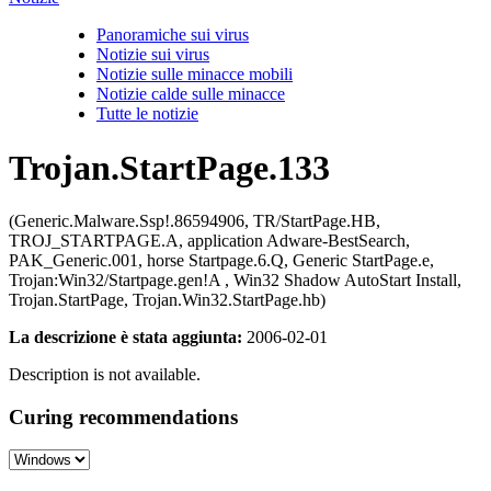
Panoramiche sui virus
Notizie sui virus
Notizie sulle minacce mobili
Notizie calde sulle minacce
Tutte le notizie
Trojan.StartPage.133
(Generic.Malware.Ssp!.86594906, TR/StartPage.HB,
TROJ_STARTPAGE.A, application Adware-BestSearch,
PAK_Generic.001, horse Startpage.6.Q, Generic StartPage.e,
Trojan:Win32/Startpage.gen!A , Win32 Shadow AutoStart Install,
Trojan.StartPage, Trojan.Win32.StartPage.hb)
La descrizione è stata aggiunta:
2006-02-01
Description is not available.
Curing recommendations