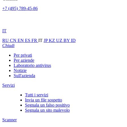
+7 (495) 789-45-86
IT
RU
CN
EN
ES
FR
IT
JP
KZ
UZ
BY
ID
Chiudi
Per privati
Per aziende
Laboratorio antivirus
Notizie
Sull'azienda
Servizi
Tutti i servizi
Invia un file sospetto
Segnala un falso positivo
Segnala un sito malevolo
Scanner