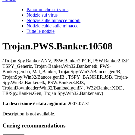
Panoramiche sui virus
Notizie sui virus
Notizie sulle minacce mobili
Notizie calde sulle minacce
Tutte le notizie
Trojan.PWS.Banker.10508
(Trojan.Spy.Banker.ANV, PSW.Banker2.PCE, PSW.Banker2.IZF,
TSPY_Generic, Trojan-Banker.Win32.Banker.etk, PWS-
Banker.gen.ba, Mal_Banker, TrojanSpy:Win32/Bancos.gen!B,
TrojanSpy:Win32/Bancos.gen!B , TSPY_BANKER.JSB, Trojan-
Spy.Win32.Banker.etk, PSW.Banker3.RJZ,
TrojanDownloader:Win32/Banload.gen!N , W32/Banker.XDD,
TR/Spy.Banker.Gen, Trojan-Spy.Win32.Banker.anv)
La descrizione è stata aggiunta:
2007-07-31
Description is not available.
Curing recommendations