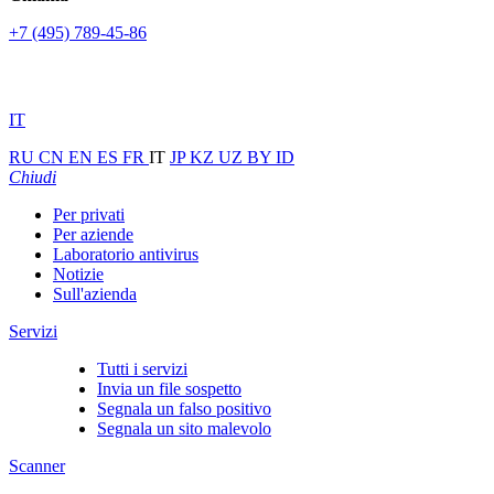
+7 (495) 789-45-86
IT
RU
CN
EN
ES
FR
IT
JP
KZ
UZ
BY
ID
Chiudi
Per privati
Per aziende
Laboratorio antivirus
Notizie
Sull'azienda
Servizi
Tutti i servizi
Invia un file sospetto
Segnala un falso positivo
Segnala un sito malevolo
Scanner