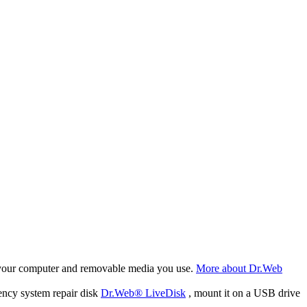
f your computer and removable media you use.
More about Dr.Web
ency system repair disk
Dr.Web® LiveDisk
, mount it on a USB drive