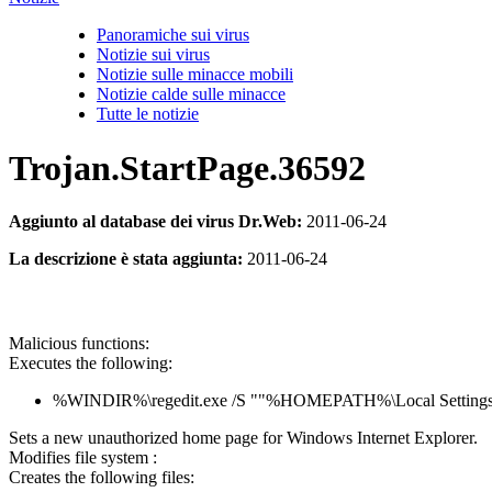
Panoramiche sui virus
Notizie sui virus
Notizie sulle minacce mobili
Notizie calde sulle minacce
Tutte le notizie
Trojan.StartPage.36592
Aggiunto al database dei virus Dr.Web:
2011-06-24
La descrizione è stata aggiunta:
2011-06-24
Malicious functions:
Executes the following:
%WINDIR%\regedit.exe /S ""%HOMEPATH%\Local Settings
Sets a new unauthorized home page for Windows Internet Explorer.
Modifies file system :
Creates the following files: