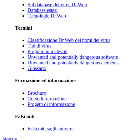
Sul database dei virus Dr.Web
Database estesi
Tecnologie Dr.Web
Termini
Classificazione Dr.Web dei nomi dei virus
Tipi di virus
Programmi malevoli
Unwanted and potentially dangerous software
Unwanted and potentially dangerous elements
Glossario
Formazione ed informazione
Brochure
Corsi di formazione
Progetti di informazione
Falsi miti
Falsi miti sugli antivirus
Notizie