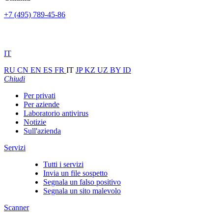
+7 (495) 789-45-86
IT
RU
CN
EN
ES
FR
IT
JP
KZ
UZ
BY
ID
Chiudi
Per privati
Per aziende
Laboratorio antivirus
Notizie
Sull'azienda
Servizi
Tutti i servizi
Invia un file sospetto
Segnala un falso positivo
Segnala un sito malevolo
Scanner