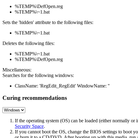
%TEMP%\DefOpen.reg
%TEMP%\~1.bat
Sets the 'hidden' attribute to the following files:
%TEMP%\~1.bat
Deletes the following files:
%TEMP%\~1.bat
%TEMP%\DefOpen.reg
Miscellaneous:
Searches for the following windows:
ClassName: 'RegEdit_RegEdit' WindowName: ''
Curing recommendations
If the operating system (OS) can be loaded (either normally o
Security Space
.
If you cannot boot the OS, change the BIOS settings to boot 
or burn it to a CD/DVD. After booting up with this media, run a 